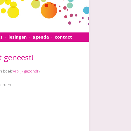
s
lezingen
agenda
contact
•
•
•
t geneest!
n boek ‘
vrolijk gezond!
’):
worden