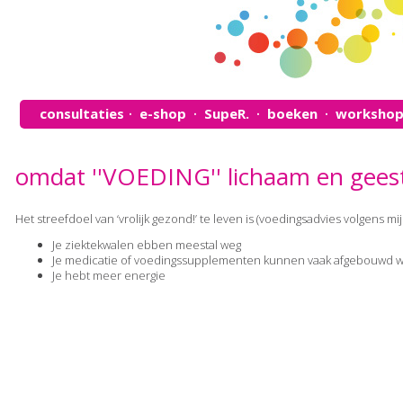
consultaties
e-shop
SupeR.
boeken
workshop
•
•
•
•
omdat ''VOEDING'' lichaam en gees
Het streefdoel van ‘vrolijk gezond!’ te leven is (voedingsadvies volgens mij
Je ziektekwalen ebben meestal weg
Je medicatie of voedingssupplementen kunnen vaak afgebouwd 
Je hebt meer energie
Je hebt meer levenslust