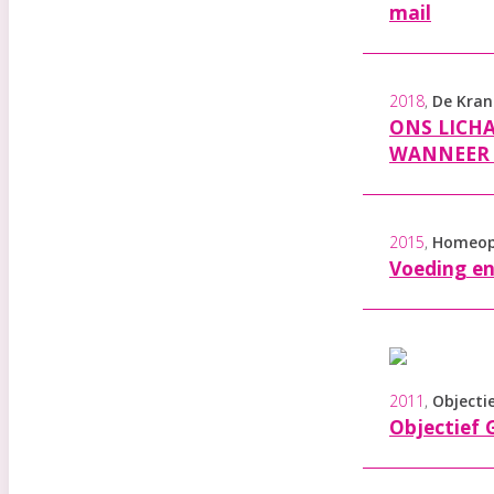
mail
2018
,
De Kran
ONS LICH
WANNEER 
2015
,
Homeop
Voeding en
2011
,
Objecti
Objectief 