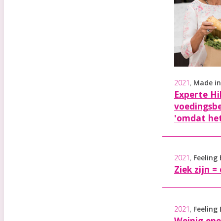
2021
,
Made in
Experte Hi
voedingsbe
'omdat het
2021
,
Feeling
Ziek zijn 
2021
,
Feeling
Weinig ene