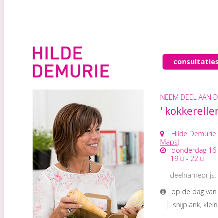
consultatie
NEEM DEEL AAN 
' kokkerellen
Hilde Demurie - 
Maps
)
donderdag 16 o
19 u - 22 u
deelnameprijs:
op de dag van 
snijplank, kle